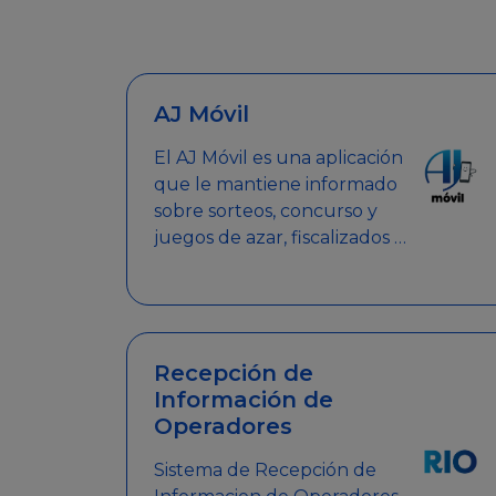
AJ Móvil
El AJ Móvil es una aplicación
que le mantiene informado
sobre sorteos, concurso y
juegos de azar, fiscalizados y
autorizados por la AJ.
Encuentra tus respuestas y
haz búsquedas por nombre
de empresa, nombre de la
promoción empresarial o
Recepción de
palabra clave.
Información de
Operadores
Sistema de Recepción de