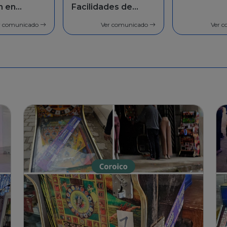
des de
población 
general
r comunicado
Ver comunicado
Ver 