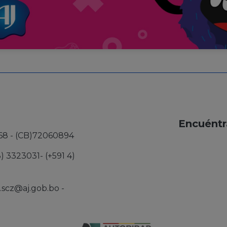
Encuéntr
68 - (CB)72060894
3) 3323031- (+591 4)
j.scz@aj.gob.bo
-