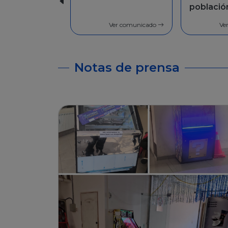
población en
Facilida
general
pago
Ver comunicado
Ve
Notas de prensa