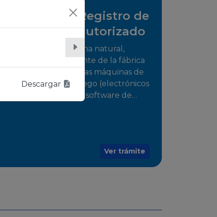
Solicitud de Registro de
distribuidor autorizado
Tramite para la persona natural,
jurídica o representante de la fábrica
que comercializarán las máquinas de
juego o medios de juego (electrónicos
Descargar
o electromecánicos o software de
juegos) de las Empresas Fabricantes
Autorizadas
Ver trámite