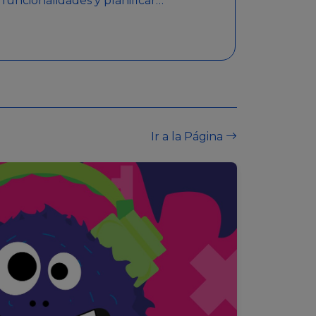
funcionalidades y planificar
sorteos con premios
detallados. Además,
garantiza medidas de
seguridad y transparencia
en los sorteos, asegurando
que se realicen de manera
legal y responsable.
Ir a la Página