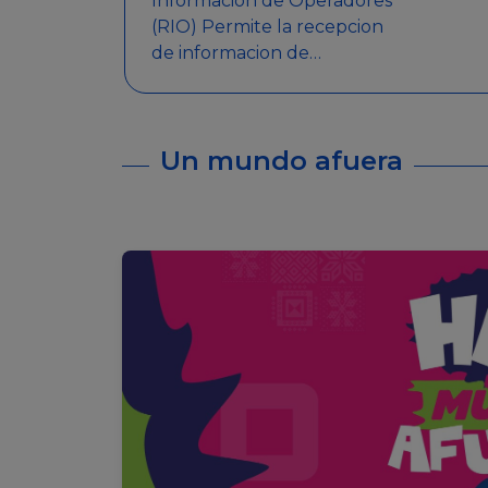
Informacion de Operadores
(RIO) Permite la recepcion
de informacion de
Operadores Autorizados,
como ser: Mesas de Juego,
Maquinas de Juego, Eventos
Un mundo afuera
significativos, entre otros.