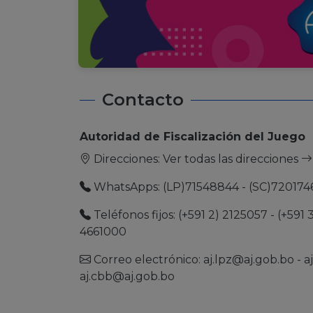
Contacto
Autoridad de Fiscalización del Juego
Direcciones:
Ver todas las direcciones
WhatsApps: (LP)71548844 - (SC)720174
Teléfonos fijos: (+591 2) 2125057 - (+591 
4661000
Correo electrónico:
aj.lpz@aj.gob.bo
-
a
aj.cbb@aj.gob.bo