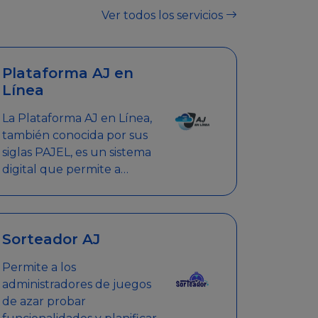
Ver todos los servicios
Plataforma AJ en
Línea
La Plataforma AJ en Línea,
también conocida por sus
siglas PAJEL, es un sistema
digital que permite a
empresas y personas
jurídicas realizar en línea
diversos trámites
relacionados con
Sorteador AJ
promociones empresariales
Permite a los
administradores de juegos
de azar probar